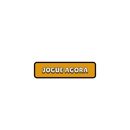
Jogos de computador online
[Paga no Pix]
Corra. Sobreviva. Fature.
JOGUE AGORA