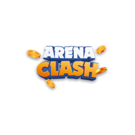
ENTRE PARA O CLUBE DOS
CAMPEÕES
Junte-se à nossa comunidade e cadastre seu e-mail para
receber convites para torneios VIP, acesso antecipado a