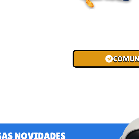
ENTRE PARA O
Junte-se à nossa comunid
convites para torneios VIP
de depósito.
COMUN
SAS NOVIDADES