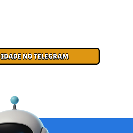
 CLUBE DOS CAMPEÕES
ade e cadastre seu e-mail para receber
, acesso antecipado a novas pistas e bônus
IDADE NO TELEGRAM