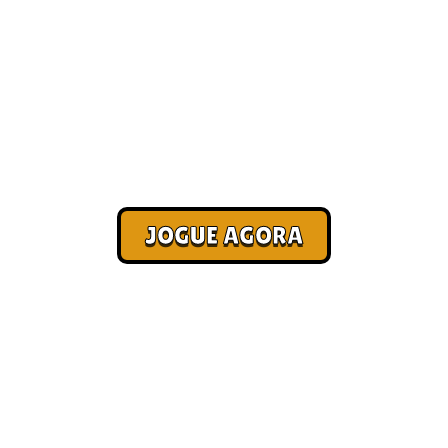
ais online [Pagame
Corra. Sobreviva. Fature.
JOGUE AGORA