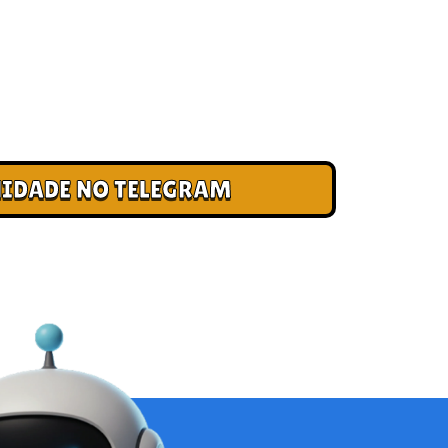
 CLUBE DOS CAMPEÕES
ade e cadastre seu e-mail para receber
, acesso antecipado a novas pistas e bônus
IDADE NO TELEGRAM