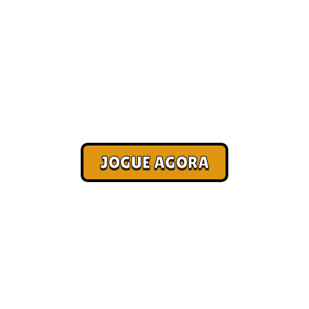
asuais online [Paga
Corra. Sobreviva. Fature.
JOGUE AGORA