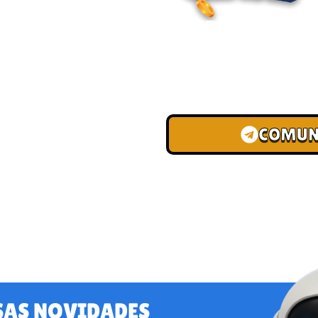
ENTRE PARA O
Junte-se à nossa comunid
convites para torneios VIP
de depósito.
COMUN
SAS NOVIDADES