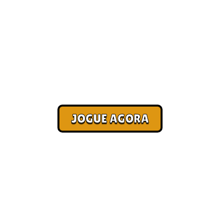
Jogos casuais online [Melhores
2026]
Corra. Sobreviva. Fature.
JOGUE AGORA