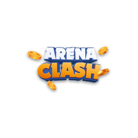
ENTRE PARA O CLUBE DOS
CAMPEÕES
Junte-se à nossa comunidade e cadastre seu e-mail para
receber convites para torneios VIP, acesso antecipado a