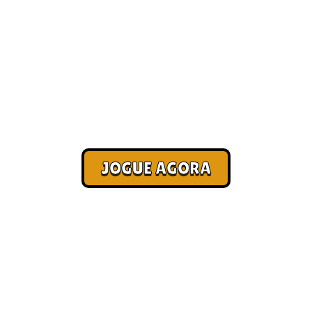
Jogos casuais online
[Melhores]
Corra. Sobreviva. Fature.
JOGUE AGORA