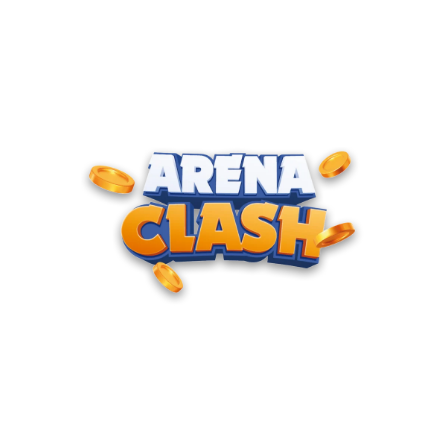
ENTRE PARA O CLUBE DOS
CAMPEÕES
Junte-se à nossa comunidade e cadastre seu e-mail para
receber convites para torneios VIP, acesso antecipado a