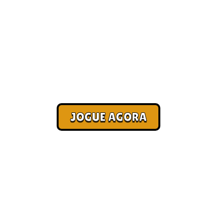
Jogo real que pague em
dinheiro [Paga no Pix]
Corra. Sobreviva. Fature.
JOGUE AGORA