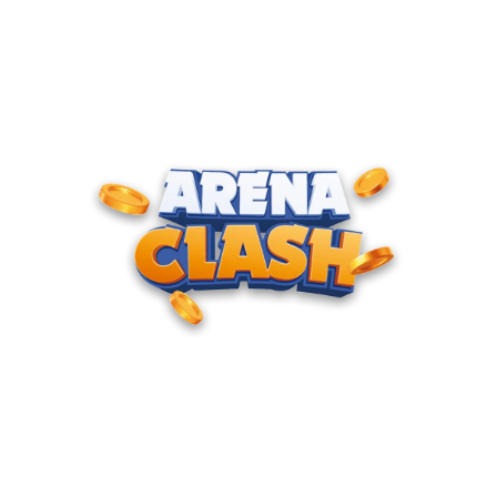
ENTRE PARA O CLUBE DOS
CAMPEÕES
Junte-se à nossa comunidade e cadastre seu e-mail para
receber convites para torneios VIP, acesso antecipado a