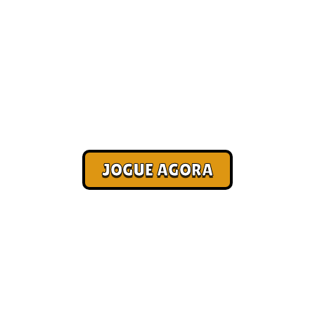
Jogo que paga na hora no Pix
[Pagamento no Pix]
Corra. Sobreviva. Fature.
JOGUE AGORA