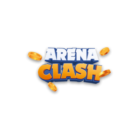
ENTRE PARA O CLUBE DOS
CAMPEÕES
Junte-se à nossa comunidade e cadastre seu e-mail para
receber convites para torneios VIP, acesso antecipado a