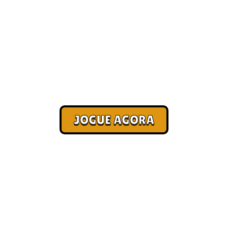
anha dinheiro [Mel
Corra. Sobreviva. Fature.
JOGUE AGORA