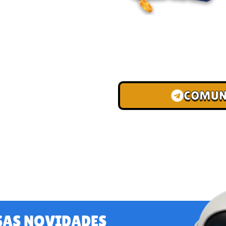
ENTRE PARA O
Junte-se à nossa comunid
convites para torneios VIP
de depósito.
COMUN
SAS NOVIDADES