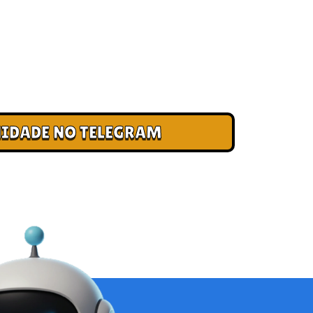
 CLUBE DOS CAMPEÕES
ade e cadastre seu e-mail para receber
, acesso antecipado a novas pistas e bônus
IDADE NO TELEGRAM