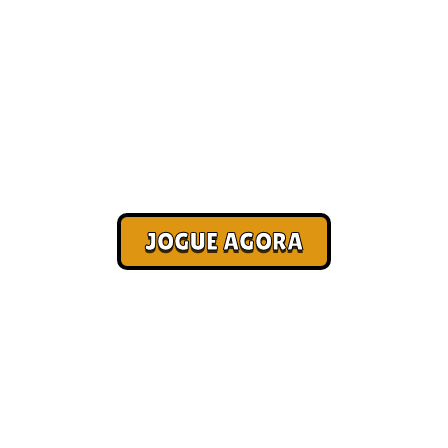
Jogo que ganha dinheiro
[Atualizado 2026]
Corra. Sobreviva. Fature.
JOGUE AGORA