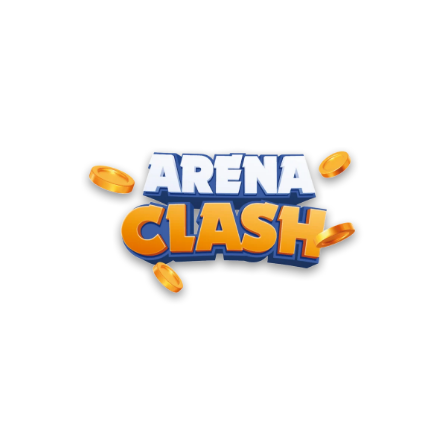
ENTRE PARA O CLUBE DOS
CAMPEÕES
Junte-se à nossa comunidade e cadastre seu e-mail para
receber convites para torneios VIP, acesso antecipado a