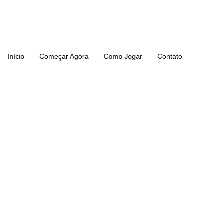
Ir
para
o
conteúdo
Início
Começar Agora
Como Jogar
Contato