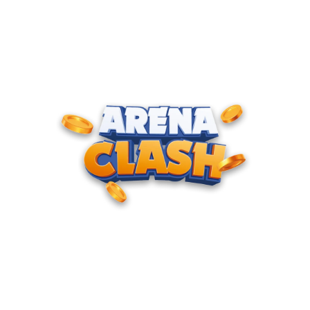
ENTRE PARA O CLUBE DOS
CAMPEÕES
Junte-se à nossa comunidade e cadastre seu e-mail para
receber convites para torneios VIP, acesso antecipado a