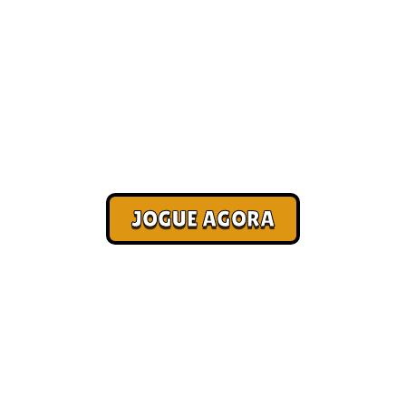
Jogo para pagar conta
[Pagamento no Pix]
Corra. Sobreviva. Fature.
JOGUE AGORA