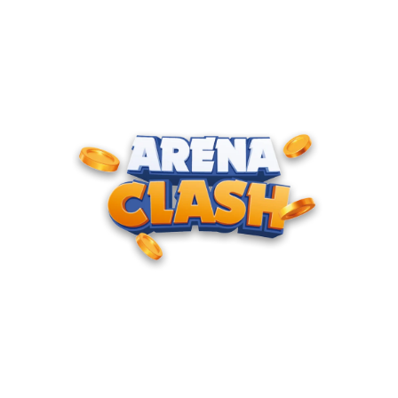
ENTRE PARA O CLUBE DOS
CAMPEÕES
Junte-se à nossa comunidade e cadastre seu e-mail para
receber convites para torneios VIP, acesso antecipado a