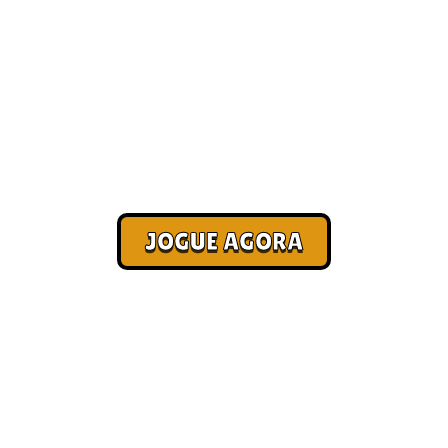
Jogo para pagar conta [Paga no
Pix]
Corra. Sobreviva. Fature.
JOGUE AGORA