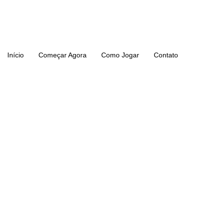
Ir
para
o
conteúdo
Início
Começar Agora
Como Jogar
Contato