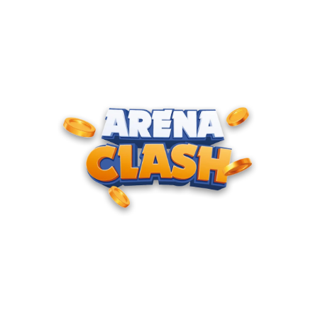
ENTRE PARA O CLUBE DOS
CAMPEÕES
Junte-se à nossa comunidade e cadastre seu e-mail para
receber convites para torneios VIP, acesso antecipado a