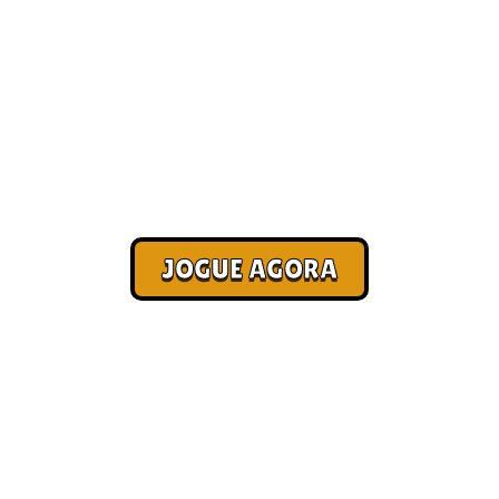
Jogo para ganhar dinheiro
[Melhores]
Corra. Sobreviva. Fature.
JOGUE AGORA