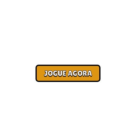
Jogo para ganhar dinheiro
[Mais Recomendados]
Corra. Sobreviva. Fature.
JOGUE AGORA