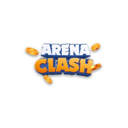
ENTRE PARA O CLUBE DOS
CAMPEÕES
Junte-se à nossa comunidade e cadastre seu e-mail para
receber convites para torneios VIP, acesso antecipado a