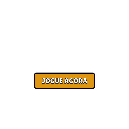
Jogo para ganhar dinheiro de
verdade — saque rápido
[Melhores]
Corra. Sobreviva. Fature.
JOGUE AGORA