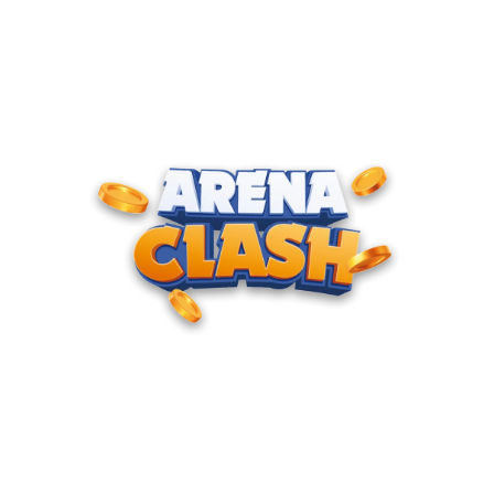
ENTRE PARA O CLUBE DOS
CAMPEÕES
Junte-se à nossa comunidade e cadastre seu e-mail para
receber convites para torneios VIP, acesso antecipado a