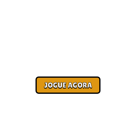
Jogo para ganhar dinheiro de
verdade — saque rápido
[Atualizado 2026]
Corra. Sobreviva. Fature.
JOGUE AGORA