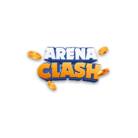
ENTRE PARA O CLUBE DOS
CAMPEÕES
Junte-se à nossa comunidade e cadastre seu e-mail para
receber convites para torneios VIP, acesso antecipado a