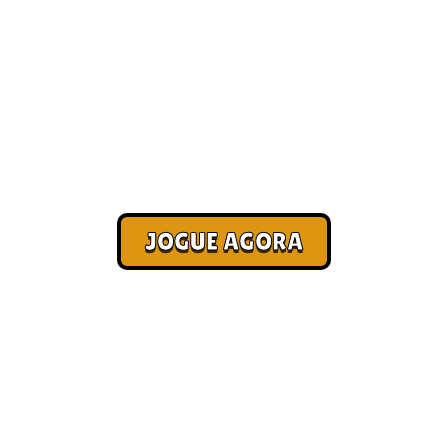
Jogo pagando direto no Pix
[Mais Jogados]
Corra. Sobreviva. Fature.
JOGUE AGORA