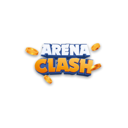
ENTRE PARA O CLUBE DOS
CAMPEÕES
Junte-se à nossa comunidade e cadastre seu e-mail para
receber convites para torneios VIP, acesso antecipado a