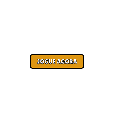
Jogo pagando direto no Pix
[Atualizado 2026]
Corra. Sobreviva. Fature.
JOGUE AGORA