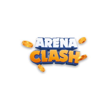
ENTRE PARA O CLUBE DOS
CAMPEÕES
Junte-se à nossa comunidade e cadastre seu e-mail para
receber convites para torneios VIP, acesso antecipado a