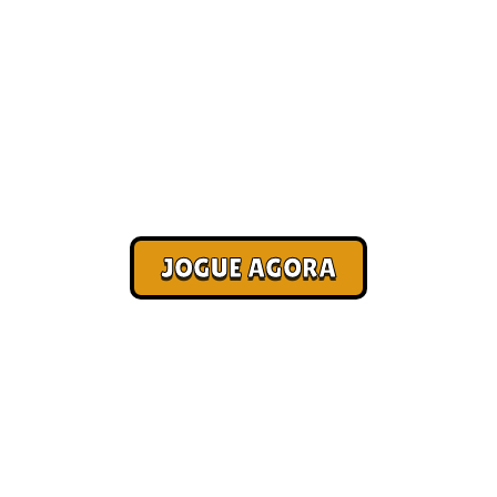
Jogo online na internet
[Melhores]
Corra. Sobreviva. Fature.
JOGUE AGORA