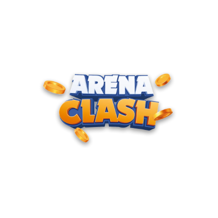
ENTRE PARA O CLUBE DOS
CAMPEÕES
Junte-se à nossa comunidade e cadastre seu e-mail para
receber convites para torneios VIP, acesso antecipado a