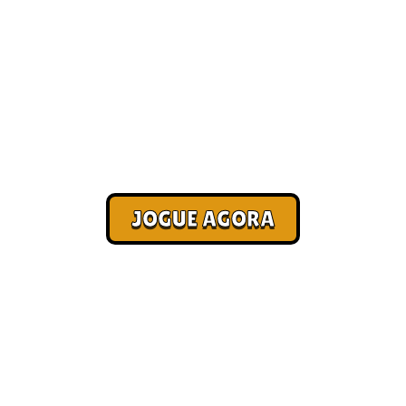
Jogo online login [Pagamento
no Pix]
Corra. Sobreviva. Fature.
JOGUE AGORA