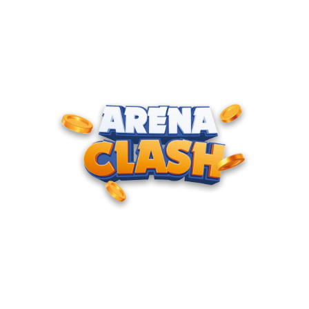
ENTRE PARA O CLUBE DOS
CAMPEÕES
Junte-se à nossa comunidade e cadastre seu e-mail para
receber convites para torneios VIP, acesso antecipado a