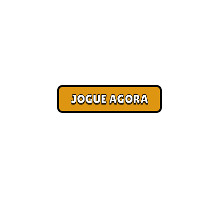
Jogo online login [Melhores]
Corra. Sobreviva. Fature.
JOGUE AGORA