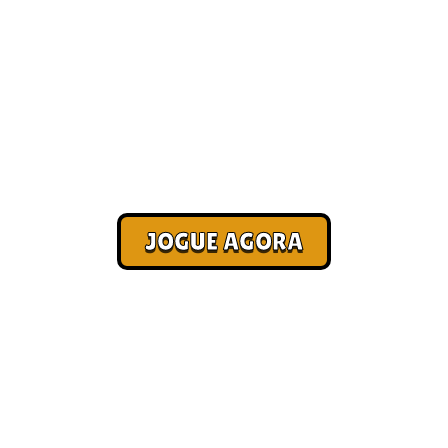
Jogo online entrar [Melhores
2026]
Corra. Sobreviva. Fature.
JOGUE AGORA