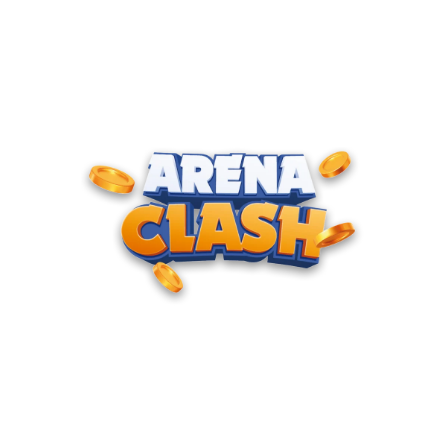
ENTRE PARA O CLUBE DOS
CAMPEÕES
Junte-se à nossa comunidade e cadastre seu e-mail para
receber convites para torneios VIP, acesso antecipado a