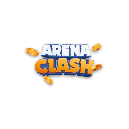
ENTRE PARA O CLUBE DOS
CAMPEÕES
Junte-se à nossa comunidade e cadastre seu e-mail para
receber convites para torneios VIP, acesso antecipado a