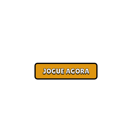
Ganhe dinheiro jogando
[Pagamento no Pix]
Corra. Sobreviva. Fature.
JOGUE AGORA