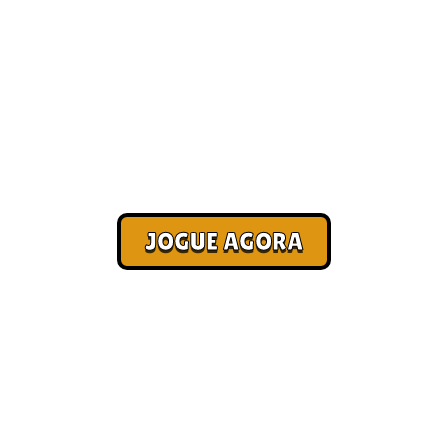
Ganhe dinheiro jogando [Paga
no Pix]
Corra. Sobreviva. Fature.
JOGUE AGORA