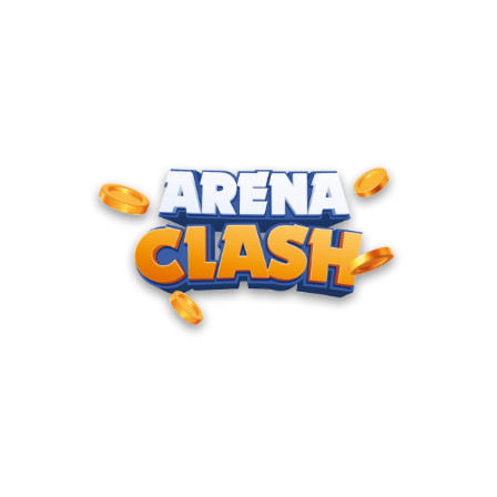
ENTRE PARA O CLUBE DOS
CAMPEÕES
Junte-se à nossa comunidade e cadastre seu e-mail para
receber convites para torneios VIP, acesso antecipado a