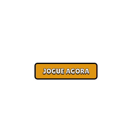
Ganhe dinheiro jogando [Mais
Recomendados]
Corra. Sobreviva. Fature.
JOGUE AGORA