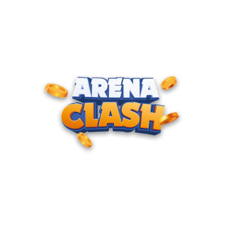
ENTRE PARA O CLUBE DOS
CAMPEÕES
Junte-se à nossa comunidade e cadastre seu e-mail para
receber convites para torneios VIP, acesso antecipado a