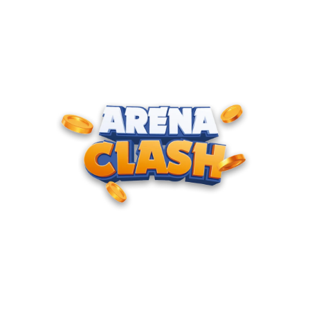
ENTRE PARA O CLUBE DOS
CAMPEÕES
Junte-se à nossa comunidade e cadastre seu e-mail para
receber convites para torneios VIP, acesso antecipado a