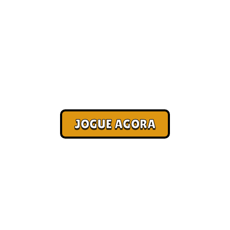
Ganhar dinheiro jogando
[Melhores 2026]
Corra. Sobreviva. Fature.
JOGUE AGORA