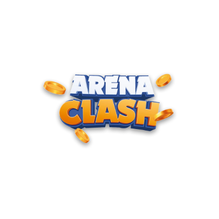
ENTRE PARA O CLUBE DOS
CAMPEÕES
Junte-se à nossa comunidade e cadastre seu e-mail para
receber convites para torneios VIP, acesso antecipado a