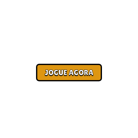
iro jogando [Mais 
Corra. Sobreviva. Fature.
JOGUE AGORA