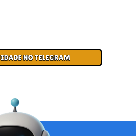
 CLUBE DOS CAMPEÕES
ade e cadastre seu e-mail para receber
, acesso antecipado a novas pistas e bônus
IDADE NO TELEGRAM