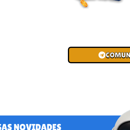
ENTRE PARA O
Junte-se à nossa comunid
convites para torneios VIP
de depósito.
COMUN
SAS NOVIDADES