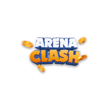
ENTRE PARA O CLUBE DOS
CAMPEÕES
Junte-se à nossa comunidade e cadastre seu e-mail para
receber convites para torneios VIP, acesso antecipado a