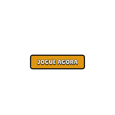
Ganhar dinheiro jogando jogos
online [Mais Jogados]
Corra. Sobreviva. Fature.
JOGUE AGORA