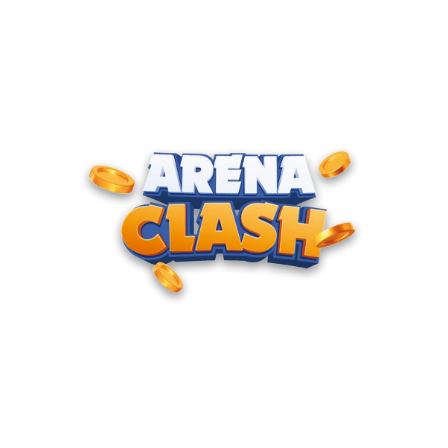
ENTRE PARA O CLUBE DOS
CAMPEÕES
Junte-se à nossa comunidade e cadastre seu e-mail para
receber convites para torneios VIP, acesso antecipado a