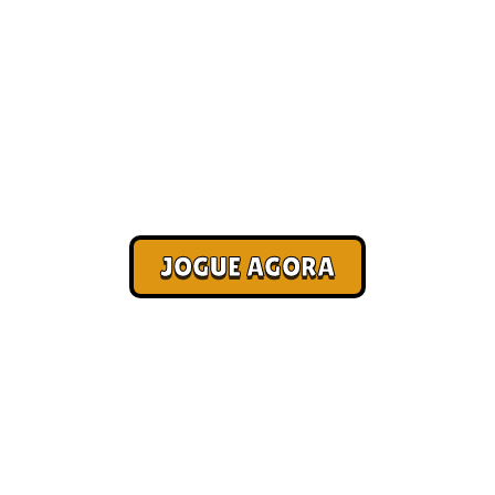
Como ganhar dinheiro jogando
[Atualizado 2026]
Corra. Sobreviva. Fature.
JOGUE AGORA