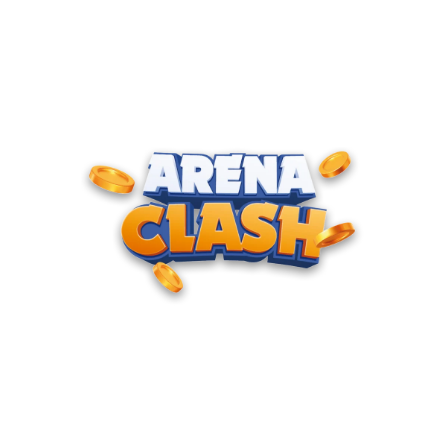
ENTRE PARA O CLUBE DOS
CAMPEÕES
Junte-se à nossa comunidade e cadastre seu e-mail para
receber convites para torneios VIP, acesso antecipado a