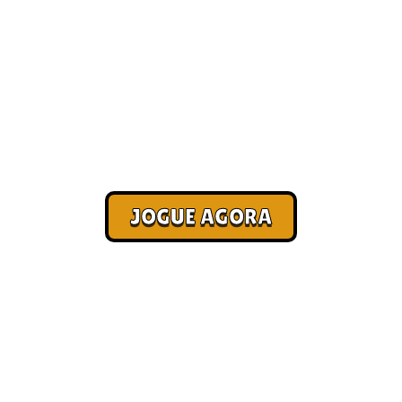
Como ganhar dinheiro com
jogos online [Melhores 2026]
Corra. Sobreviva. Fature.
JOGUE AGORA