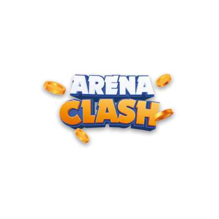
ENTRE PARA O CLUBE DOS
CAMPEÕES
Junte-se à nossa comunidade e cadastre seu e-mail para
receber convites para torneios VIP, acesso antecipado a