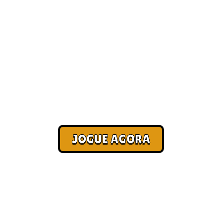
Como ganhar dinheiro com
jogos online [Mais
Recomendados]
Corra. Sobreviva. Fature.
JOGUE AGORA