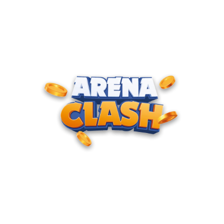
ENTRE PARA O CLUBE DOS
CAMPEÕES
Junte-se à nossa comunidade e cadastre seu e-mail para
receber convites para torneios VIP, acesso antecipado a