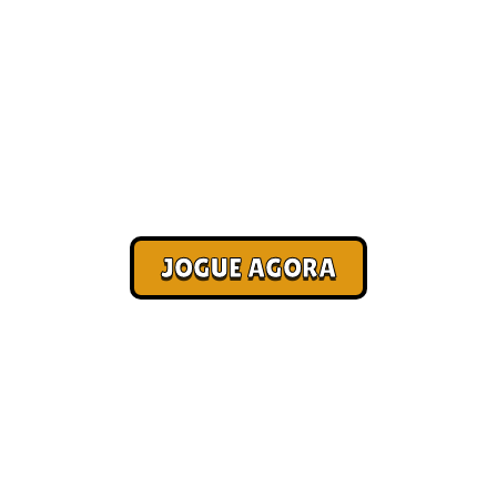
Como ganhar dinheiro com
jogos online [Mais Jogados]
Corra. Sobreviva. Fature.
JOGUE AGORA