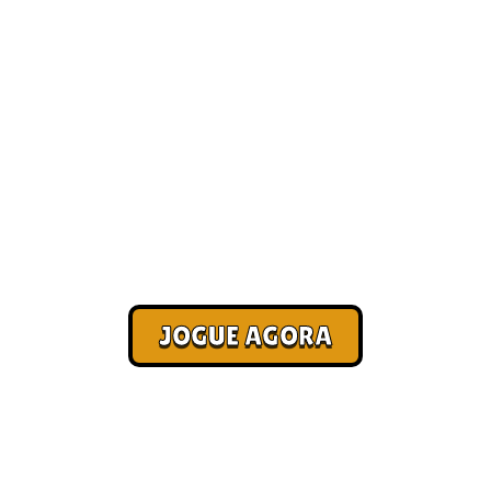
ar dinheiro com jo
[Atualizado 2026]
Corra. Sobreviva. Fature.
JOGUE AGORA