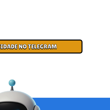
 CLUBE DOS CAMPEÕES
ade e cadastre seu e-mail para receber
, acesso antecipado a novas pistas e bônus
IDADE NO TELEGRAM