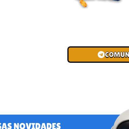
ENTRE PARA O
Junte-se à nossa comunid
convites para torneios VIP
de depósito.
COMUN
SAS NOVIDADES