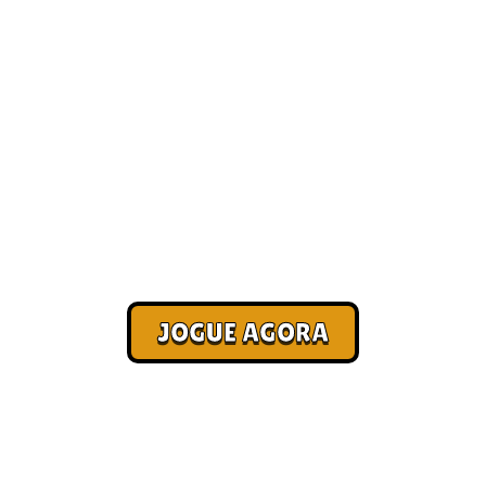
 melhores jogos on
Recomendados]
Corra. Sobreviva. Fature.
JOGUE AGORA