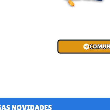
ENTRE PARA O
Junte-se à nossa comunid
convites para torneios VIP
de depósito.
COMUN
SAS NOVIDADES