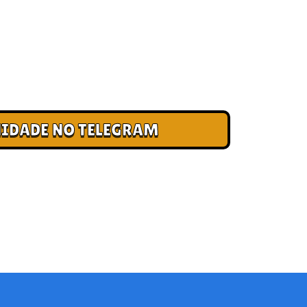
 CLUBE DOS CAMPEÕES
ade e cadastre seu e-mail para receber
, acesso antecipado a novas pistas e bônus
IDADE NO TELEGRAM