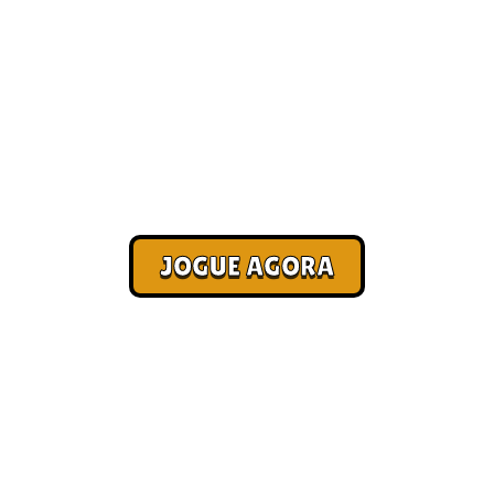
Dicas para não travar nos
comandos sob pressão
Corra. Sobreviva. Fature.
JOGUE AGORA