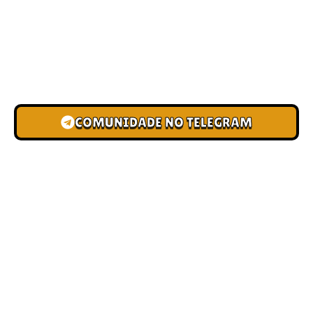
CAMPEÕES
Junte-se à nossa comunidade e cadastre seu e-mail para
receber convites para torneios VIP, acesso antecipado a
novas pistas e bônus de depósito.
COMUNIDADE NO TELEGRAM