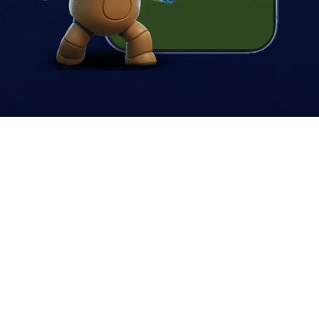
ESCOLHA OU PERSONALIZE A
SUA SALA. DEFINA SEU
ADVERSÁRIO.
Temos diversas modalidades para você testar seus
reflexos e escolher o nível de disputa que melhor se
adapta ao tamanho do seu grupo e da sua rivalidade.