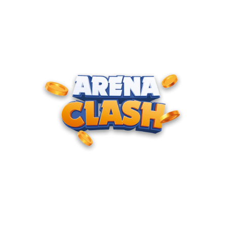
ENTRE PARA O CLUBE DOS
CAMPEÕES
Milhares de jogadores já estão se enfrentando diariamente
nas pistas. Não fique de fora e mostre quem manda no