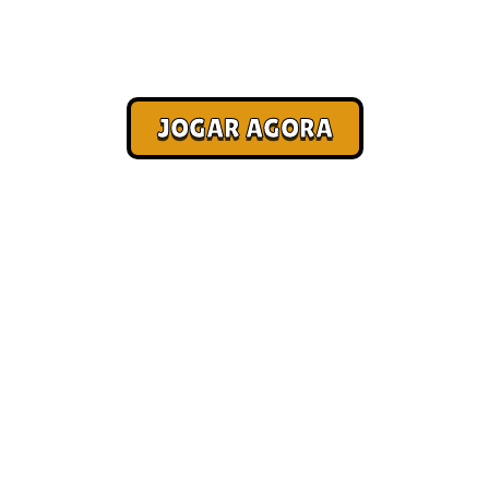
O maior e mais eletrizante web game do Brasil. Corra com a
galera, supere seus limites e acumule pontos a cada segundo
de sobrevivência nas pistas exclusivas.
JOGAR AGORA
SEM COMPLICAÇÃO. 100%
DO FOCO DA CORRIDA ESTÁ
NA DIVERSÃO