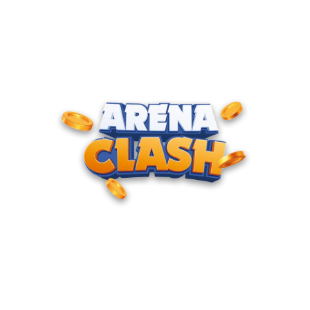
ENTRE PARA O CLUBE DOS
CAMPEÕES
Milhares de jogadores já estão se enfrentando diariamente
nas pistas. Não fique de fora e mostre quem manda no