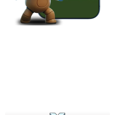
ESCOLHA OU PERSONALIZE A
SUA SALA. DEFINA SEU
ADVERSÁRIO.
Temos diversas modalidades para você testar seus
reflexos e escolher o nível de disputa que melhor se
adapta ao tamanho do seu grupo e da sua rivalidade.