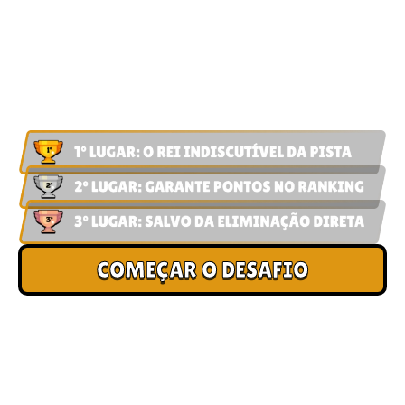
MULTIPLAYER.
No Arena Clash, o seu esforço é medido de forma clara e
transparente. Veja como funciona a pontuação e o pódio de
sobrevivência em cada disputa:
COMEÇAR O DESAFIO
IMPORTANTE:
O algoritmo de pareamento balanceia as salas automaticamente
para garantir que iniciantes e veteranos corram em condições perfeitamente
justas.